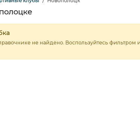
ртивные клубы
/
Новополоцк
ополоцке
бка
правочнике не найдено. Воспользуйтесь фильтром 