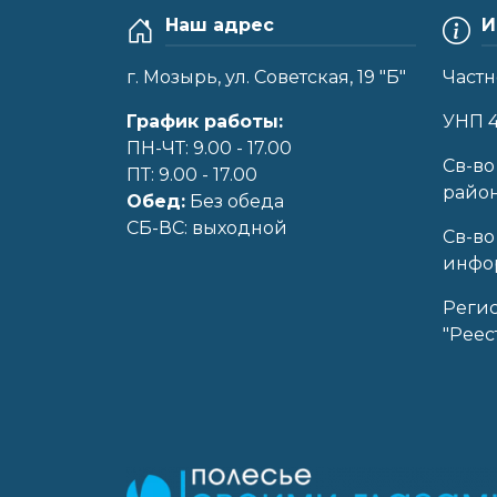
Наш адрес
И
г. Мозырь, ул. Советская, 19 "Б"
Частн
График работы:
УНП 
ПН-ЧТ: 9.00 - 17.00
Cв-во
ПТ: 9.00 - 17.00
райо
Обед:
Без обеда
CБ-ВС: выходной
Св-во
инфор
Реги
"Реес