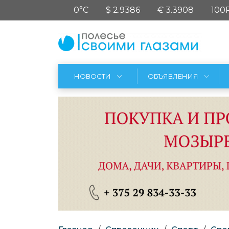
0°C
$ 2.9386
€ 3.3908
100
НОВОСТИ
ОБЪЯВЛЕНИЯ