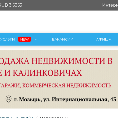
RUB 3.6365
Интерн
УСЛУГИ
ВАКАНСИИ
АФИША