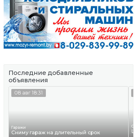
Последние добавленные
объявления
08 авг 18:31
0
Од
Гаражи
Ш
Сниму гараж на длительный срок