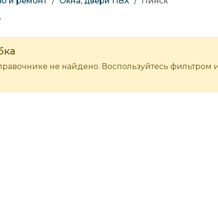
во и ремонт
/
Окна, двери ПВХ
/
Пинск
е
бка
правочнике не найдено. Воспользуйтесь фильтром 