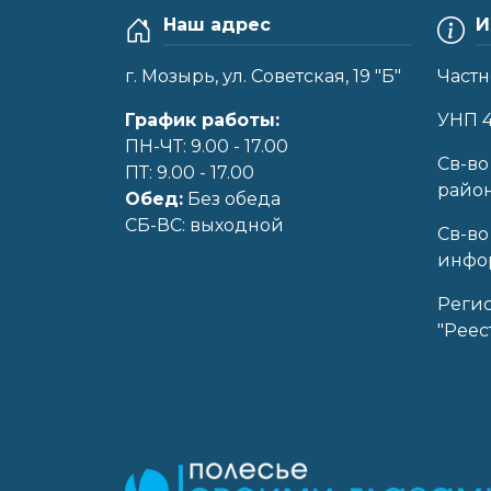
Наш адрес
И
г. Мозырь, ул. Советская, 19 "Б"
Частн
График работы:
УНП 
ПН-ЧТ: 9.00 - 17.00
Cв-во
ПТ: 9.00 - 17.00
райо
Обед:
Без обеда
CБ-ВС: выходной
Св-во
инфор
Реги
"Реес