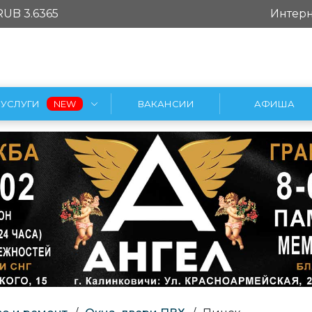
RUB 3.6365
Интерн
УСЛУГИ
ВАКАНСИИ
АФИША