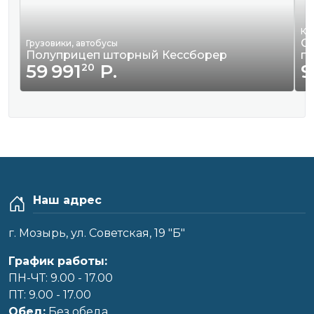
Кв
Сд
Грузовики, автобусы
Полуприцеп шторный Кессборер
г
59 991
Р.
9
20
Наш адрес
г. Мозырь, ул. Советская, 19 "Б"
График работы:
ПН-ЧТ: 9.00 - 17.00
ПТ: 9.00 - 17.00
Обед:
Без обеда