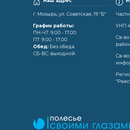
Наш адрес
И
г. Мозырь, ул. Советская, 19 "Б"
Частн
График работы:
УНП 
ПН-ЧТ: 9.00 - 17.00
Cв-во
ПТ: 9.00 - 17.00
райо
Обед:
Без обеда
CБ-ВС: выходной
Св-во
инфор
Реги
"Реес