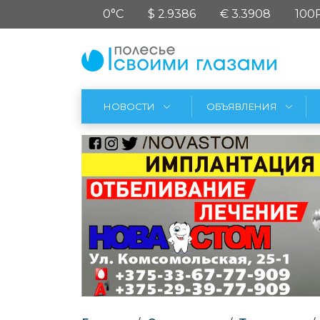
0°C
$ 2.9386
€ 3.3908
100
НОВОСТИ
ОБЪЯВЛЕНИЯ