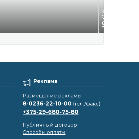
Квартиры, комнаты
Сдам 3-х комн
930
Р.
00
Реклама
Размещение рекламы
8-0236-22-10-00
(тел./факс)
+375-29-680-75-80
Публичный договор
Способы оплаты