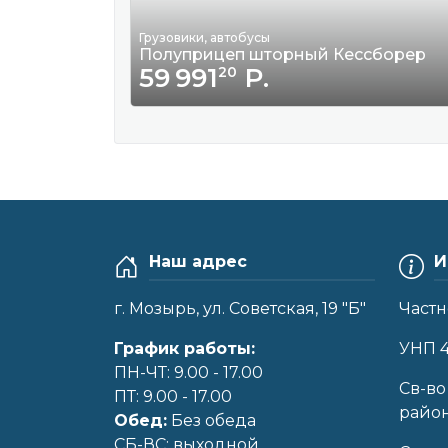
Грузовики, автобусы
Полуприцеп шторный Кессборер
59 991
Р.
20
Наш адрес
И
г. Мозырь, ул. Советская, 19 "Б"
Частн
График работы:
УНП 
ПН-ЧТ: 9.00 - 17.00
Cв-во
ПТ: 9.00 - 17.00
райо
Обед:
Без обеда
CБ-ВС: выходной