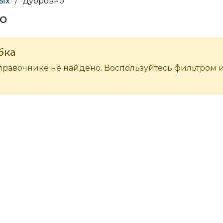
дых
/
Дубровно
но
бка
правочнике не найдено. Воспользуйтесь фильтром 