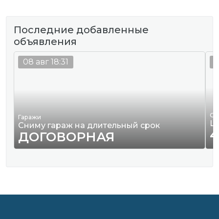
Последние добавленные
объявления
08 авг 18:31
0
Од
Гаражи
Ш
Сниму гараж на длительный срок
4
ДОГОВОРНАЯ