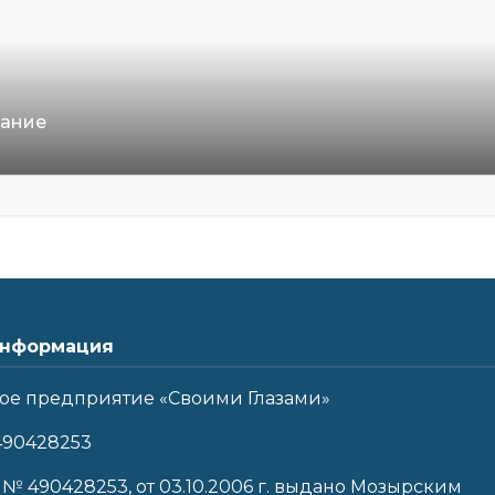
вание
нформация
ое предприятие «Своими Глазами»
490428253
 № 490428253, от 03.10.2006 г. выдано Мозырским