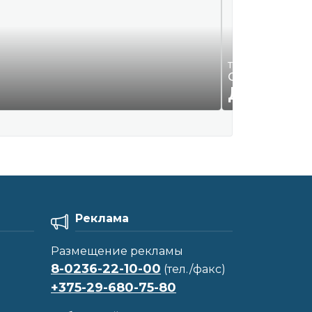
Требуются на раб
ООО "Смайл К
ДОГОВО
Реклама
Размещение рекламы
8-0236-22-10-00
(тел./факс)
+375-29-680-75-80