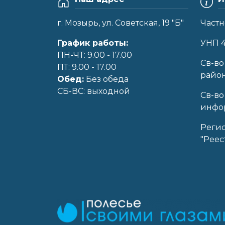
г. Мозырь, ул. Советская, 19 "Б"
Частн
График работы:
УНП 
ПН-ЧТ: 9.00 - 17.00
Cв-во
ПТ: 9.00 - 17.00
райо
Обед:
Без обеда
CБ-ВС: выходной
Св-во
инфор
Реги
"Реес