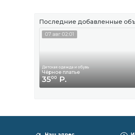
Последние добавленные об
07 авг 02:01
Детская одежда и обувь
Чёрное платье
35
Р.
00
Наш адрес
И