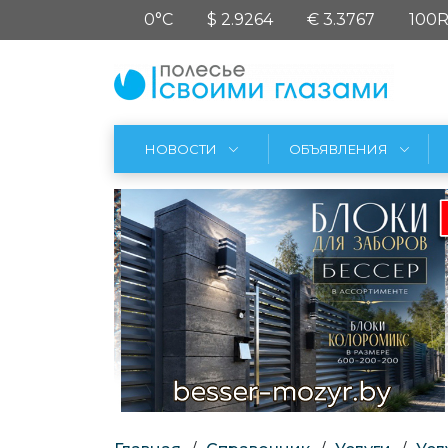
0°C
$ 2.9264
€ 3.3767
100R
НОВОСТИ
ОБЪЯВЛЕНИЯ