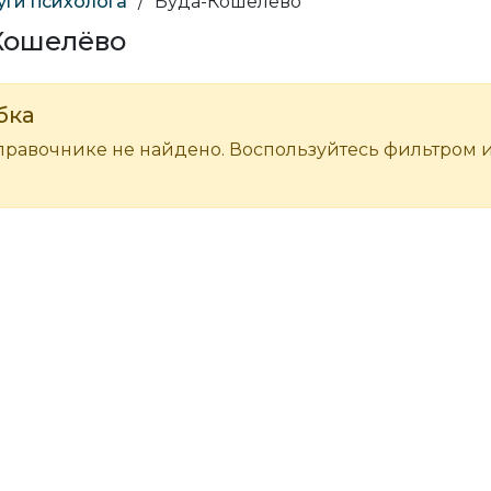
уги психолога
/
Буда-Кошелёво
-Кошелёво
бка
правочнике не найдено. Воспользуйтесь фильтром 