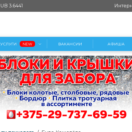
UB 3.6441
Интерн
УСЛУГИ
ВАКАНСИИ
АФИША