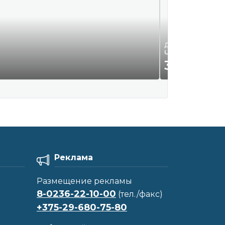
Детская одежда и 
Чёрные школь
35
Р.
00
Реклама
Размещение рекламы
8-0236-22-10-00
(тел./факс)
+375-29-680-75-80