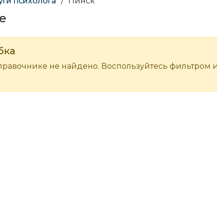
уги психолога
/
Пинск
е
бка
правочнике не найдено. Воспользуйтесь фильтром 