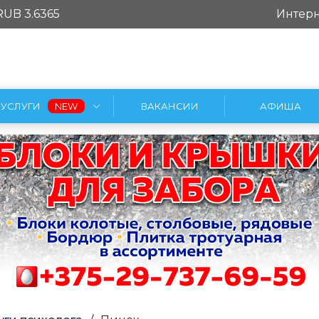
RUB 3.6365
Интерн
УСЛУГИ
ВАКАНСИИ
АФИША