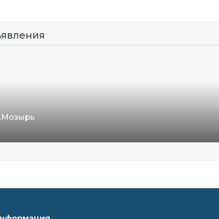
ъявления
г.Мозырь
нформация