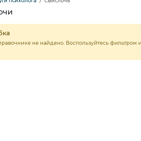
уги психолога
/
Свислочь
очи
бка
правочнике не найдено. Воспользуйтесь фильтром 