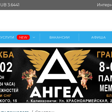
UB 3.6441
Интерн
УСЛУГИ
ВАКАНСИИ
АФИША