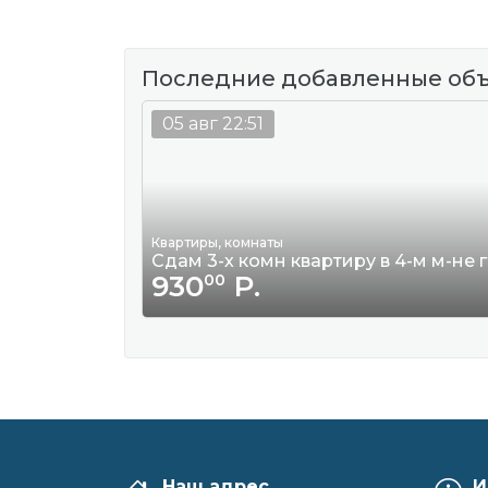
Последние добавленные об
05 авг 22:51
Квартиры, комнаты
Сдам 3-х комн квартиру в 4-м м-не 
930
Р.
00
Наш адрес
И