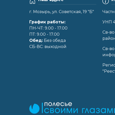
г. Мозырь, ул. Советская, 19 "Б"
Частн
График работы:
УНП 
ПН-ЧТ: 9.00 - 17.00
Cв-во
ПТ: 9.00 - 17.00
райо
Обед:
Без обеда
CБ-ВС: выходной
Св-во
инфор
Реги
"Реес