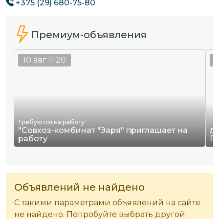
+375 (29) 680-75-80
Премиум-объявления
10 авг 11:20
1
Требуются на работу
"Совхоз-комбинат "Заря" приглашает на
Да
работу
По
Объявлений не найдено
С такими параметрами объявлений на сайте
не найдено. Попробуйте выбрать другой