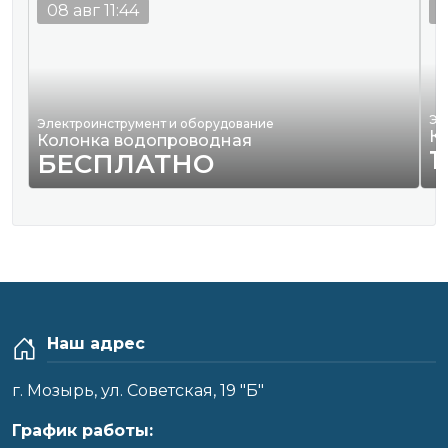
08 авг 11:44
0
Эл
Электроинструмент и оборудование
К
Колонка водопроводная
1
БЕСПЛАТНО
Наш адрес
г. Мозырь, ул. Советская, 19 "Б"
График работы: