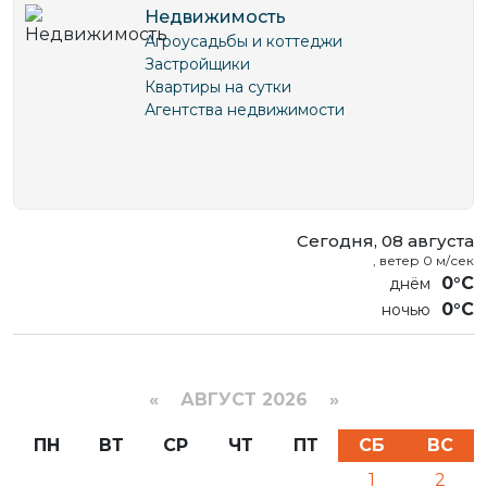
Недвижимость
Центры развития и реабилитации
Агроусадьбы и коттеджи
Школы и гимназии
Застройщики
Квартиры на сутки
Агентства недвижимости
Сегодня, 08 августа
, ветер 0 м/сек
0°C
0°C
«
АВГУСТ 2026 »
ПН
ВТ
СР
ЧТ
ПТ
СБ
ВС
1
2