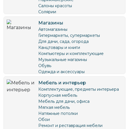
Салоны красоты
Солярии
Стоматологии
Магазины
Аптеки
Автомагазины
Гипермаркеты, супермаркеты
Для дачи, сада, огорода
Канцтовары и книги
Компьютеры и комплектующие
Музыкальные магазины
Обувь
Одежда и аксессуары
Парфюмерия, косметика, бытовая
Мебель и интерьер
химия
Комплектующие, предметы интерьера
Подарки, сувениры
Корпусная мебель
Пожарное оборудование
Мебель для дачи, офиса
Рыбалка и охота
Мягкая мебель
Свадебные салоны
Натяжные потолки
Спортивные товары, одежда,
Обои
велосипеды
Ремонт и реставрация мебели
Ткани, товары для рукоделия