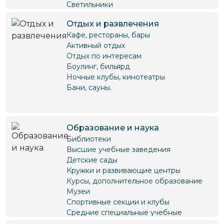
Светильники
Товары для дома
Шкафы-купе
Цветы
Отдых и развлечения
Керамическая плитка, сантехника
Чай, кофе, сладости
Кафе, рестораны, бары
Кухни
Шторы
Активный отдых
Ювелирные магазины
Отдых по интересам
Бытовая техника и электроника
Боулинг, бильярд
Ночные клубы, кинотеатры
Бани, сауны.
Образование и наука
Библиотеки
Высшие учебные заведения
Детские сады
Кружки и развивающие центры
Курсы, дополнительное образование
Музеи
Спортивные секции и клубы
Средние специальные учебные
заведения