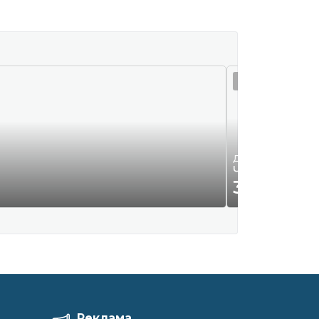
07 авг 02:01
Детская одежда и 
Чёрное плать
35
Р.
00
Реклама