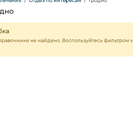
влечения
/
Отдых по интересам
/
Гродно
одно
бка
правочнике не найдено. Воспользуйтесь фильтром 