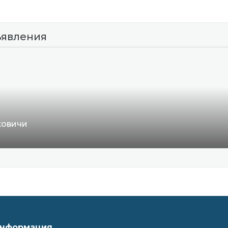
ъявления
ковичи
нформация