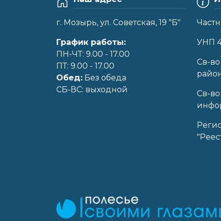
г. Мозырь, ул. Советская, 19 "Б"
Частн
График работы:
УНП 
ПН-ЧТ: 9.00 - 17.00
Cв-во
ПТ: 9.00 - 17.00
райо
Обед:
Без обеда
CБ-ВС: выходной
Св-во
инфор
Реги
"Реес